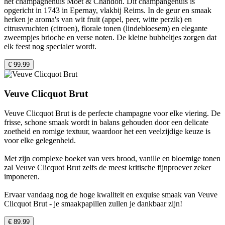
het champagnehuis Moët & Chandon. Dit champangehuis is
opgericht in 1743 in Epernay, vlakbij Reims. In de geur en smaak
herken je aroma's van wit fruit (appel, peer, witte perzik) en
citrusvruchten (citroen), florale tonen (lindebloesem) en elegante
zweempjes brioche en verse noten. De kleine bubbeltjes zorgen dat
elk feest nog specialer wordt.
€ 99.99
Veuve Clicquot Brut
Veuve Clicquot Brut is de perfecte champagne voor elke viering. De
frisse, schone smaak wordt in balans gehouden door een delicate
zoetheid en romige textuur, waardoor het een veelzijdige keuze is
voor elke gelegenheid.
Met zijn complexe boeket van vers brood, vanille en bloemige tonen
zal Veuve Clicquot Brut zelfs de meest kritische fijnproever zeker
imponeren.
Ervaar vandaag nog de hoge kwaliteit en exquise smaak van Veuve
Clicquot Brut - je smaakpapillen zullen je dankbaar zijn!
€ 89.99