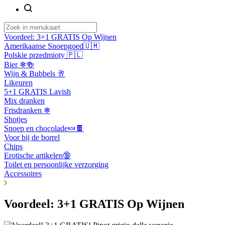
Voordeel: 3+1 GRATIS Op Wijnen
Amerikaanse Snoepgoed🇺🇲
Polskie przedmioty 🇵🇱
Bier ❄🍻
Wijn & Bubbels 🥂
Likeuren
5+1 GRATIS Lavish
Mix dranken
Frisdranken ❄
Shotjes
Snoep en chocolade🍬🍫
Voor bij de borrel
Chips
Erotische artikelen🔞
Toilet en persoonlijke verzorging
Accessoires
Voordeel: 3+1 GRATIS Op Wijnen