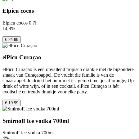
Elpicu cocos
Elpicu cocos 0,7l
14,9%
€ 24.99
elPicu Curaçao
elPicu Curaçao is een opvallend tropisch drankje met de bijzondere
smaak van Curaçaoappel. De vrucht die familie is van de
sinaasappel. Je drinkt het puur met ijs, gemixt met jus d’orange, Up
drink of witte wijn, of in een cocktail. elPicu Curaçao is hét
exotische en trendy drankje voor elke party.
€ 19.99
Smirnoff Ice vodka 700ml
Smirnoff ice vodka 700ml
4%